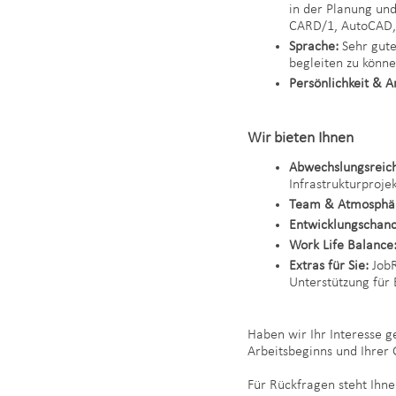
in der Planung un
CARD/1, AutoCAD
Sprache:
Sehr gute
begleiten zu könn
Persönlichkeit & A
Wir bieten Ihnen
Abwechslungsreic
Infrastrukturproje
Team & Atmosphä
Entwicklungschanc
Work Life Balance
Extras für Sie:
JobR
Unterstützung für 
Haben wir Ihr Interesse 
Arbeitsbeginns und Ihrer 
Für Rückfragen steht Ihne