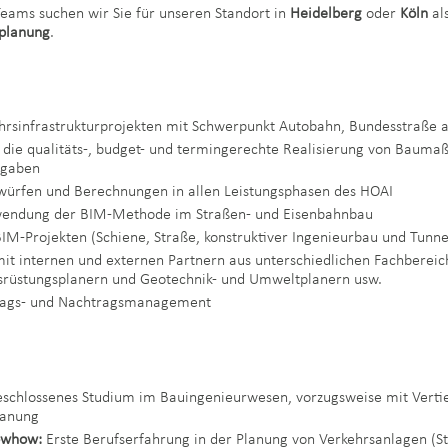
Teams suchen wir Sie für unseren Standort in
Heidelberg
oder
Köln
al
planung
.
hrsinfrastrukturprojekten mit Schwerpunkt Autobahn, Bundesstraße
 die qualitäts-, budget- und termingerechte Realisierung von Baum
orgaben
twürfen und Berechnungen in allen Leistungsphasen des HOAI
wendung der BIM-Methode im Straßen- und Eisenbahnbau
IM-Projekten (Schiene, Straße, konstruktiver Ingenieurbau und Tunn
t internen und externen Partnern aus unterschiedlichen Fachbereich
srüstungsplanern und Geotechnik- und Umweltplanern usw.
trags- und Nachtragsmanagement
schlossenes Studium im Bauingenieurwesen, vorzugsweise mit Verti
lanung
owhow:
Erste Berufserfahrung in der Planung von Verkehrsanlagen (St