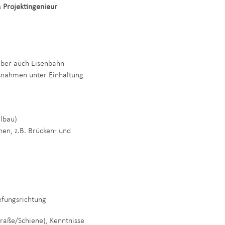
s
Projektingenieur
 aber auch Eisenbahn
aßnahmen unter Einhaltung
elbau)
en, z.B. Brücken- und
efungsrichtung
raße/Schiene), Kenntnisse