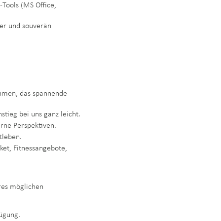
Tools (MS Office,
her und souverän
ehmen, das spannende
stieg bei uns ganz leicht.
erne Perspektiven.
tleben.
ket, Fitnessangebote,
res möglichen
fügung.