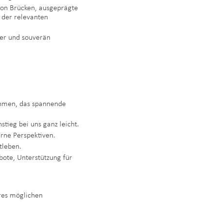
von Brücken, ausgeprägte
 der relevanten
her und souverän
ehmen, das spannende
stieg bei uns ganz leicht.
erne Perspektiven.
tleben.
bote, Unterstützung für
res möglichen