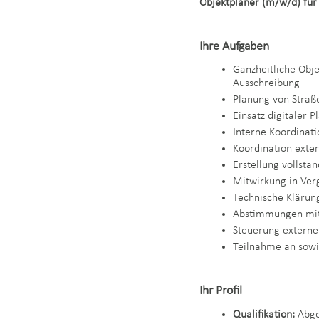
Objektplaner (m/w/d) für
Ihre Aufgaben
Ganzheitliche Obj
Ausschreibung
Planung von Straß
Einsatz digitaler 
Interne Koordinat
Koordination exter
Erstellung vollstä
Mitwirkung in Ver
Technische Kläru
Abstimmungen mit 
Steuerung externer
Teilnahme an sowi
Ihr Profil
Qualifikation:
Abge