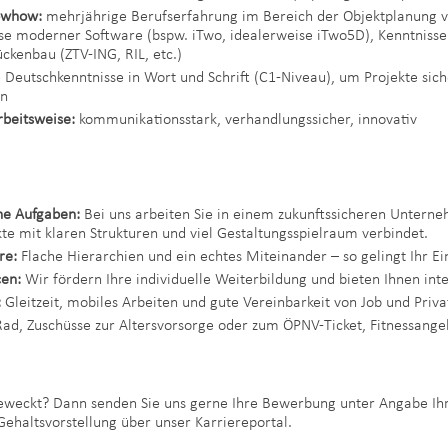
nowhow:
mehrjährige Berufserfahrung im Bereich der Objektplanung 
e moderner Software (bspw. iTwo, idealerweise iTwo5D), Kenntnisse
ckenbau (ZTV-ING, RIL, etc.)
 Deutschkenntnisse in Wort und Schrift (C1-Niveau), um Projekte sic
en
rbeitsweise:
kommunikationsstark, verhandlungssicher, innovativ
he Aufgaben:
Bei uns arbeiten Sie in einem zukunftssicheren Untern
kte mit klaren Strukturen und viel Gestaltungsspielraum verbindet.
re:
Flache Hierarchien und ein echtes Miteinander – so gelingt Ihr Ein
en:
Wir fördern Ihre individuelle Weiterbildung und bieten Ihnen int
:
Gleitzeit, mobiles Arbeiten und gute Vereinbarkeit von Job und Priva
ad, Zuschüsse zur Altersvorsorge oder zum ÖPNV-Ticket, Fitnessange
geweckt? Dann senden Sie uns gerne Ihre Bewerbung unter Angabe Ih
Gehaltsvorstellung über unser Karriereportal.