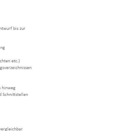
twurf bis zur
ung
chten etc.)
ngsverzeichnissen
n hinweg
 Schnittstellen
vergleichbar