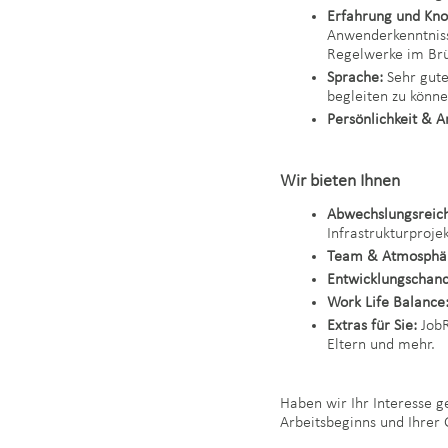
Erfahrung und K
Anwenderkenntniss
Regelwerke im Brü
Sprache:
Sehr gute
begleiten zu könn
Persönlichkeit & A
Wir bieten Ihnen
Abwechslungsreic
Infrastrukturproje
Team & Atmosphä
Entwicklungschanc
Work Life Balance
Extras für Sie:
JobR
Eltern und mehr.
Haben wir Ihr Interesse 
Arbeitsbeginns und Ihrer 