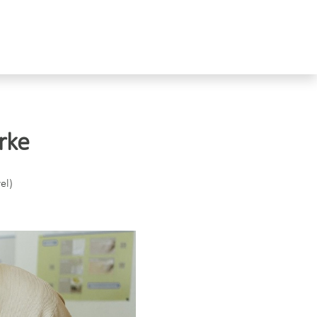
rke
el)