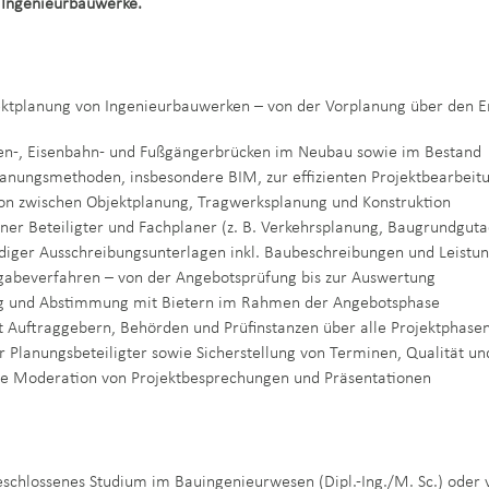
 Ingenieurbauwerke.
ektplanung von Ingenieurbauwerken – von der Vorplanung über den En
en-, Eisenbahn- und Fußgängerbrücken im Neubau sowie im Bestand
Planungsmethoden, insbesondere BIM, zur effizienten Projektbearbeit
ion zwischen Objektplanung, Tragwerksplanung und Konstruktion
ner Beteiligter und Fachplaner (z. B. Verkehrsplanung, Baugrundguta
ndiger Ausschreibungsunterlagen inkl. Baubeschreibungen und Leistu
gabeverfahren – von der Angebotsprüfung bis zur Auswertung
ng und Abstimmung mit Bietern im Rahmen der Angebotsphase
Auftraggebern, Behörden und Prüfinstanzen über alle Projektphase
 Planungsbeteiligter sowie Sicherstellung von Terminen, Qualität und
e Moderation von Projektbesprechungen und Präsentationen
schlossenes Studium im Bauingenieurwesen (Dipl.-Ing./M. Sc.) oder 